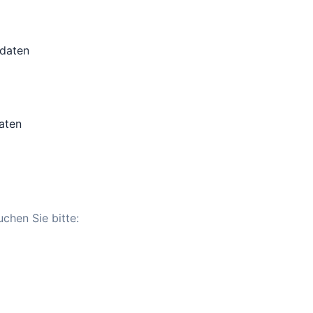
edaten
aten
chen Sie bitte: